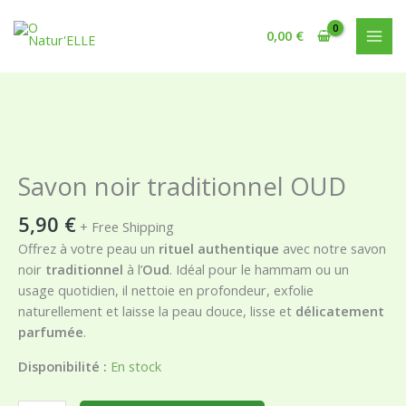
Aller
au
0,00
€
contenu
quantité
de
Savon
Savon noir traditionnel OUD
noir
traditionnel
5,90
€
+ Free Shipping
OUD
Offrez à votre peau un
rituel authentique
avec notre savon
noir
traditionnel
à l’
Oud
. Idéal pour le hammam ou un
usage quotidien, il nettoie en profondeur, exfolie
naturellement et laisse la peau douce, lisse et
délicatement
parfumée
.
Disponibilité :
En stock