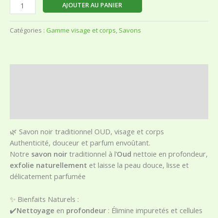
AJOUTER AU PANIER
Catégories :
Gamme visage et corps
,
Savons
Description
Informations complémentaires
Avis (0)
🌿 Savon noir traditionnel OUD, visage et corps
Authenticité, douceur et parfum envoûtant.
Notre
savon noir
traditionnel à l’
Oud
nettoie en profondeur,
exfolie naturellement
et laisse la peau douce, lisse et
délicatement parfumée
✨ Bienfaits Naturels :
✔️
Nettoyage
en
profondeur
: Élimine impuretés et cellules