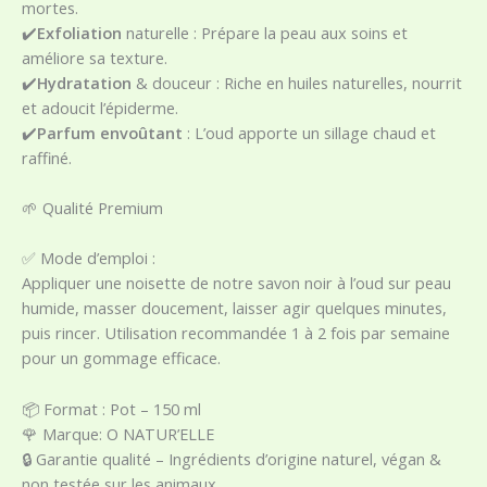
mortes.
✔️
Exfoliation
naturelle : Prépare la peau aux soins et
améliore sa texture.
✔️
Hydratation
& douceur : Riche en huiles naturelles, nourrit
et adoucit l’épiderme.
✔️
Parfum envoûtant
: L’oud apporte un sillage chaud et
raffiné.
🌱 Qualité Premium
✅ Mode d’emploi :
Appliquer une noisette de notre savon noir à l’oud sur peau
humide, masser doucement, laisser agir quelques minutes,
puis rincer. Utilisation recommandée 1 à 2 fois par semaine
pour un gommage efficace.
📦 Format : Pot – 150 ml
🌹 Marque: O NATUR’ELLE
🔒 Garantie qualité – Ingrédients d’origine naturel, végan &
non testée sur les animaux