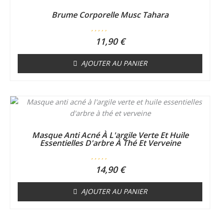
Brume Corporelle Musc Tahara
N
11,90
€
o
t
e
AJOUTER AU PANIER
0
s
u
r
5
Masque Anti Acné À L'argile Verte Et Huile
Essentielles D'arbre À Thé Et Verveine
N
14,90
€
o
t
e
AJOUTER AU PANIER
0
s
u
r