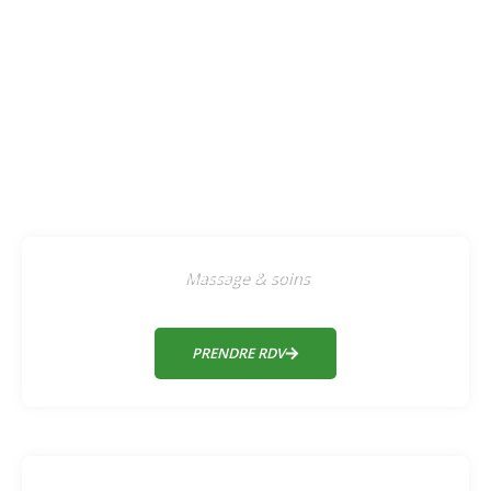
5
Massage & soins
PRENDRE RDV