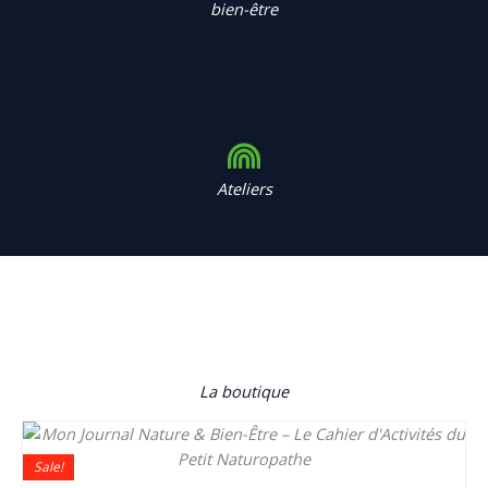
bien-être
Ateliers
La boutique
Le
Le
prix
prix
Sale!
initial
actuel