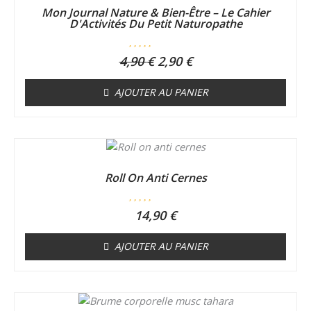
était :
est :
Mon Journal Nature & Bien-Être – Le Cahier
4,90 €.
2,90 €.
D'Activités Du Petit Naturopathe
N
4,90
€
2,90
€
o
t
e
AJOUTER AU PANIER
0
s
u
r
5
Roll On Anti Cernes
N
14,90
€
o
t
e
AJOUTER AU PANIER
0
s
u
r
5