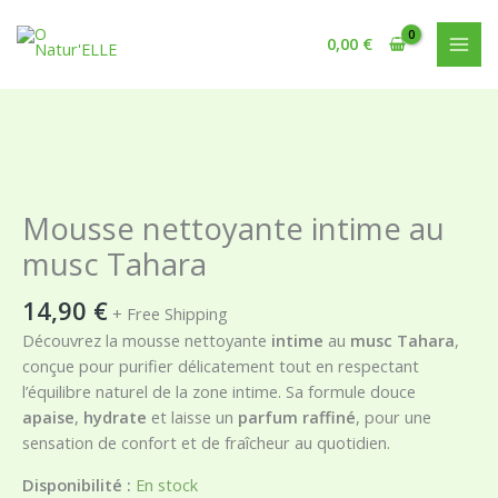
Aller
au
0,00
€
contenu
quantité
de
Mousse
Mousse nettoyante intime au
nettoyante
musc Tahara
intime
au
14,90
€
+ Free Shipping
musc
Découvrez la mousse nettoyante
intime
au
musc Tahara
,
Tahara
conçue pour purifier délicatement tout en respectant
l’équilibre naturel de la zone intime. Sa formule douce
apaise
,
hydrate
et laisse un
parfum raffiné
, pour une
sensation de confort et de fraîcheur au quotidien.
Disponibilité :
En stock