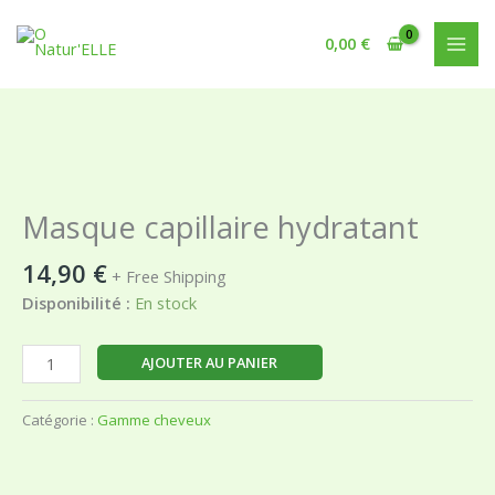
Aller
au
0,00
€
contenu
quantité
de
Masque
Masque capillaire hydratant
capillaire
hydratant
14,90
€
+ Free Shipping
Disponibilité :
En stock
AJOUTER AU PANIER
Catégorie :
Gamme cheveux