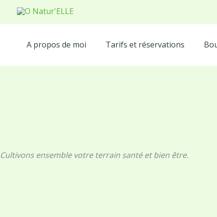
Aller
au
contenu
A propos de moi
Tarifs et réservations
Bou
Cultivons ensemble votre terrain santé et bien être.