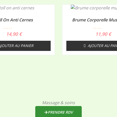
ll On Anti Cernes
Brume Corporelle Mus
N
N
14,90
€
11,90
€
o
o
t
t
e
e
AJOUTER AU PANIER
AJOUTER AU PAN
0
0
s
s
u
u
r
r
5
5
Massage & soins
PRENDRE RDV