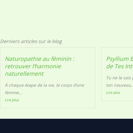
Derniers articles sur le blog
Naturopathie au féminin :
Psyllium 
retrouver l’harmonie
de Tes Int
naturellement
Tu ne le sais
À chaque étape de la vie, le corps d’une
ton nouveau..
femme...
Lire plus
Lire plus