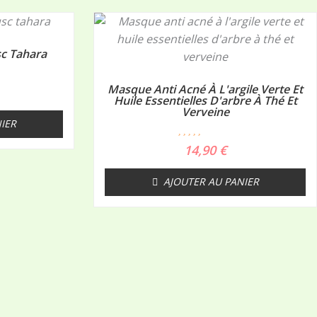
c Tahara
Masque Anti Acné À L'argile Verte Et
Huile Essentielles D'arbre À Thé Et
Verveine
IER
N
14,90
€
o
t
e
AJOUTER AU PANIER
0
s
u
r
5