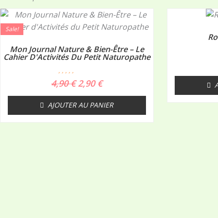
Le
Le
prix
prix
Sale!
initial
actuel
Ro
était :
est :
Mon Journal Nature & Bien-Être – Le
4,90 €.
2,90 €.
Cahier D'Activités Du Petit Naturopathe
N
4,90
€
2,90
€
o
t
e
AJOUTER AU PANIER
0
s
u
r
5