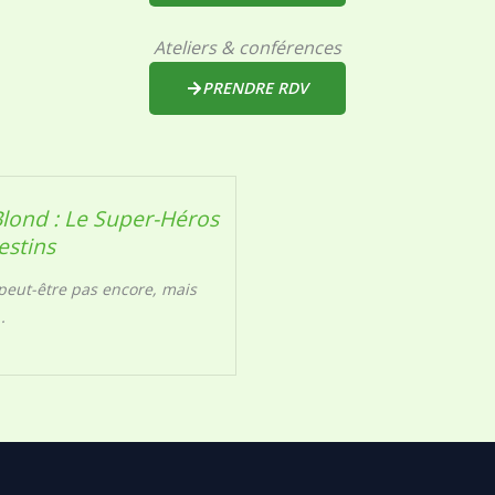
Ateliers & conférences
PRENDRE RDV
Blond : Le Super-Héros
estins
 peut-être pas encore, mais
.